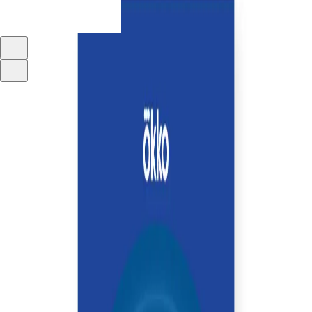
СУМКИ И АКСЕССУАРЫ
ЗНАЧОК РАДАР
АРТИКУЛ OS119
Значок «Радар» из коллекции значков,
вдохновленных оригинальным контентом Okko.
775 ₽
ДОБАВИТЬ В КОРЗИНУ