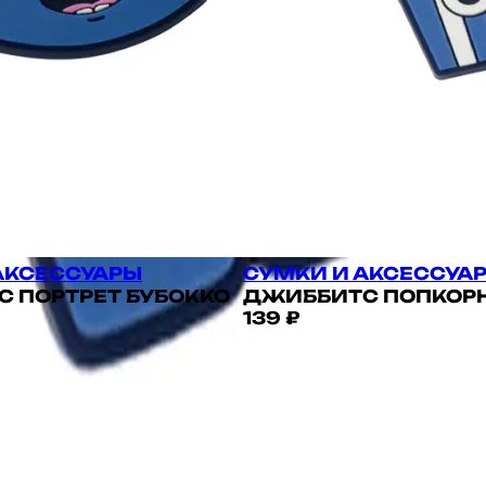
АКСЕССУАРЫ
СУМКИ И АКСЕССУА
 ПОРТРЕТ БУБОККО
ДЖИББИТС ПОПКОР
139 ₽