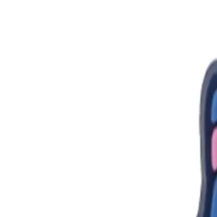
МЕНЮ
О НАС
ДОСТАВКА И ОПЛАТА
ВОЗВРАТ
FAQ
К
ПОИСК
ПОЛЕЗНЫЕ ССЫЛКИ
FAQ
КОНТАКТЫ И ПОДДЕРЖКА
ДОСТАВКА 
КАТАЛОГ
ФУТБОЛКИ
СВИТШОТЫ И ХУДИ
ВЕРХНЯЯ 
0